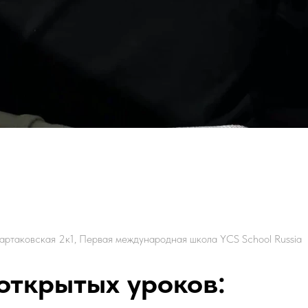
Спартаковская 2к1, Первая международная школа YCS School Russia
открытых уроков: