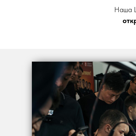
Наша Ш
отк