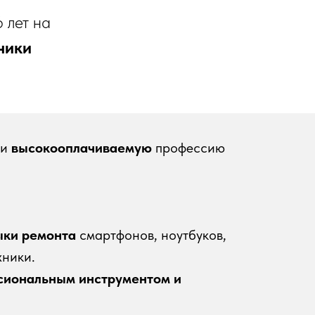
 лет на
ники
 и
высокооплачиваемую
профессию
ыки ремонта
смартфонов, ноутбуков,
хники.
сиональным инструментом и