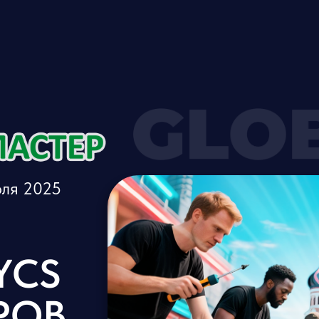
юля 2025
YCS
РОВ